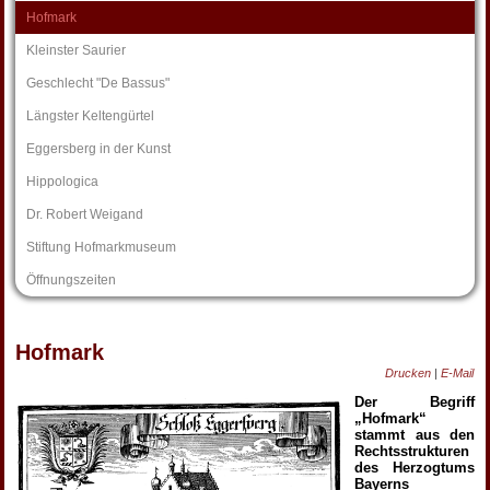
Hofmark
Kleinster Saurier
Geschlecht "De Bassus"
Längster Keltengürtel
Eggersberg in der Kunst
Hippologica
Dr. Robert Weigand
Stiftung Hofmarkmuseum
Öffnungszeiten
Hofmark
Drucken
|
E-Mail
Der Begriff
„Hofmark“
stammt aus den
Rechtsstrukturen
des Herzogtums
Bayerns