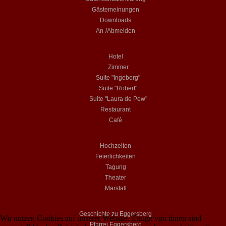
Gästemeinungen
Downloads
An-/Abmelden
Hotel
Zimmer
Suite "Ingeborg"
Suite "Robert"
Suite "Laura de Pew"
Restaurant
Café
Hochzeiten
Feierlichkeiten
Tagung
Theater
Marstall
Geschichte zu Eggersberg
Wir nutzen Cookies auf unserer Website. Einige von ihnen sind
Pfarrei Eggersberg