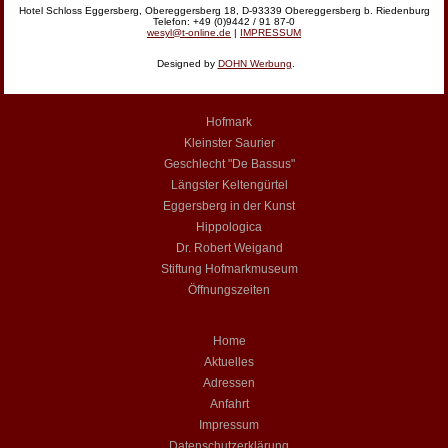
Hotel Schloss Eggersberg, Obereggersberg 18, D-93339 Obereggersberg b. Riedenburg
Telefon: +49 (0)9442 / 91 87-0
wesyl@t-online.de
|
IMPRESSUM
Designed by
DOHN Werbung
.
Hofmark
Kleinster Saurier
Geschlecht "De Bassus"
Längster Keltengürtel
Eggersberg in der Kunst
Hippologica
Dr. Robert Weigand
Stiftung Hofmarkmuseum
Öffnungszeiten
Home
Aktuelles
Adressen
Anfahrt
Impressum
Datenschutzerklärung