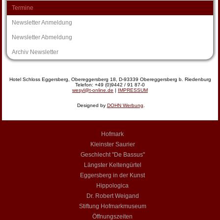
Termine
Newsletter Anmeldung
Newsletter Abmeldung
Archiv Newsletter
Hotel Schloss Eggersberg, Obereggersberg 18, D-93339 Obereggersberg b. Riedenburg
Telefon: +49 (0)9442 / 91 87-0
wesyl@t-online.de
|
IMPRESSUM
Designed by
DOHN Werbung
.
Hofmark
Kleinster Saurier
Geschlecht "De Bassus"
Längster Keltengürtel
Eggersberg in der Kunst
Hippologica
Dr. Robert Weigand
Stiftung Hofmarkmuseum
Öffnungszeiten