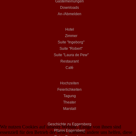
Gästemeinungen
Downloads
An-/Abmelden
Hotel
Zimmer
Suite "Ingeborg"
Suite "Robert"
Suite "Laura de Pew"
Restaurant
Café
Hochzeiten
Feierlichkeiten
Tagung
Theater
Marstall
Geschichte zu Eggersberg
Wir nutzen Cookies auf unserer Website. Einige von ihnen sind
Pfarrei Eggersberg
essenziell für den Betrieb der Seite, während andere uns helfen, diese