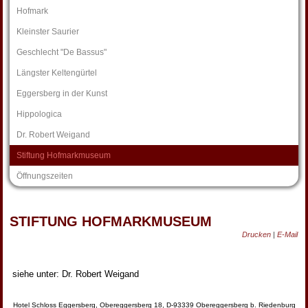
Hofmark
Kleinster Saurier
Geschlecht "De Bassus"
Längster Keltengürtel
Eggersberg in der Kunst
Hippologica
Dr. Robert Weigand
Stiftung Hofmarkmuseum
Öffnungszeiten
STIFTUNG HOFMARKMUSEUM
Drucken
|
E-Mail
siehe unter: Dr. Robert Weigand
Hotel Schloss Eggersberg, Obereggersberg 18, D-93339 Obereggersberg b. Riedenburg