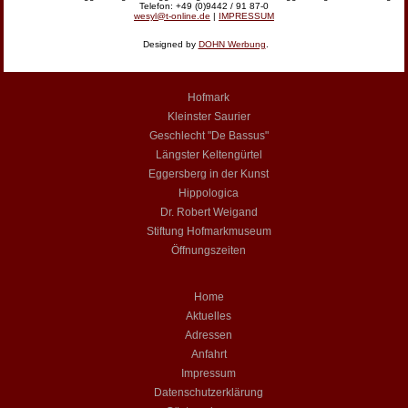
Telefon: +49 (0)9442 / 91 87-0
wesyl@t-online.de
|
IMPRESSUM
Designed by
DOHN Werbung
.
Hofmark
Kleinster Saurier
Geschlecht "De Bassus"
Längster Keltengürtel
Eggersberg in der Kunst
Hippologica
Dr. Robert Weigand
Stiftung Hofmarkmuseum
Öffnungszeiten
Home
Aktuelles
Adressen
Anfahrt
Impressum
Datenschutzerklärung