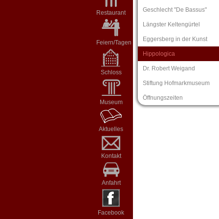
Geschlecht "De Bassus"
Restaurant
Längster Keltengürtel
Eggersberg in der Kunst
Feiern/Tagen
Hippologica
Dr. Robert Weigand
Schloss
Stiftung Hofmarkmuseum
Öffnungszeiten
Museum
Aktuelles
Kontakt
Anfahrt
Facebook