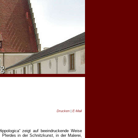
Drucken
|
E-Mail
ppologica“ zeigt auf beeindruckende Weise
 Pferdes in der Schnitzkunst, in der Malerei,