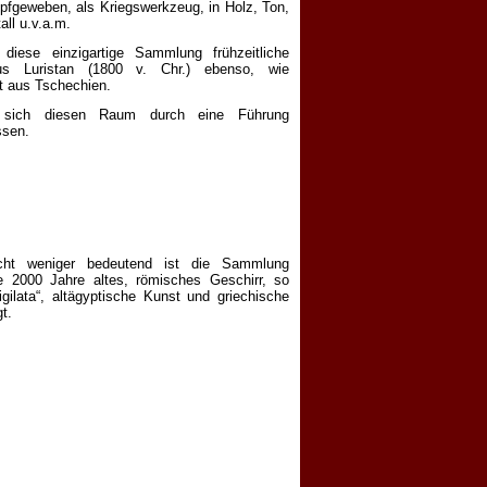
pfgeweben, als Kriegswerkzeug, in Holz, Ton,
all u.v.a.m.
diese einzigartige Sammlung frühzeitliche
aus Luristan (1800 v. Chr.) ebenso, wie
t aus Tschechien.
 sich diesen Raum durch eine Führung
ssen.
icht weniger bedeutend ist die Sammlung
die 2000 Jahre altes, römisches Geschirr, so
igilata“, altägyptische Kunst und griechische
t.