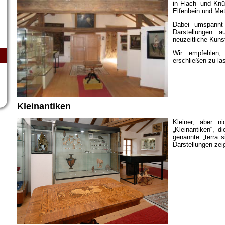
in Flach- und Knü
Elfenbein und Met
Dabei umspannt 
Darstellungen 
neuzeitliche Kuns
Wir empfehlen,
erschließen zu la
Kleinantiken
Kleiner, aber n
„Kleinantiken“, 
genannte „terra s
Darstellungen zeig